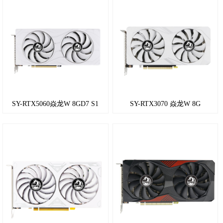
6700
RX
5500
RX
580
SY-RTX5060焱龙W 8GD7 S1
SY-RTX3070 焱龙W 8G
RX
550
R9
370
R7
350