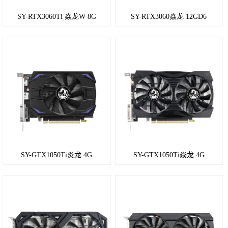
R7
SY-RTX3060Ti 焱龙W 8G
SY-RTX3060焱龙 12GD6
240
R5
240
R5
230
R5
220
SY-GTX1050Ti炎龙 4G
SY-GTX1050Ti焱龙 4G