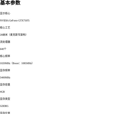
基本参数
显示核心
NVIDIA GeForce GTX750Ti
核心工艺
28纳米（麦克斯韦架构）
流处理器
640个
核心频率
1020MHz（Boost：1085MHz）
显存频率
5400MHz
显存容量
4GB
显存类型
GDDR5
显存位宽