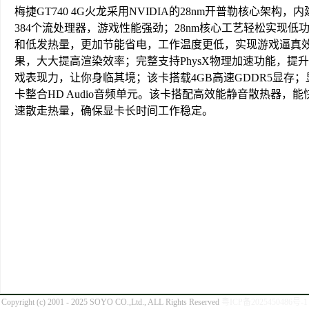
梅捷GT740 4G火龙采用NVIDIA的28nm开普勒核心架构，内
384个流处理器，游戏性能强劲；28nm核心工艺轻松实现低
和低发热量，更加节能省电，工作温度更低，实现游戏逼真
果，大大提高渲染效率；完整支持PhysX物理加速功能，提
戏表现力，让你身临其境；该卡搭载4GB高速GDDR5显存；
卡整合HD Audio音频单元。该卡搭配高效能静音散热器，能
速散走热量，确保显卡长时间工作稳定。
Copyright (c) 2001 - 2025 SOYO CO.,Ltd., ALL Rights Reserved
粤ICP备2025450486号-1