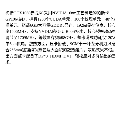
梅捷GTX1060赤龙6G采用NVIDIA16nm工艺制造的帕斯卡
GP106核心，拥有1280个CUDA单元，106个纹理单元，48个
栅单元，搭载6GB大容量GDDR5显存，192bit显存位宽，核
率1506MHz，支持NVDIA的GPU Boost技术，核心频率动态
调节至1709MHz，等效显存频率8GHz，整卡满载功耗仅120
单6pin供电。散热方面，显卡搭载了9CM十一叶龙牙利刃风
合2*6mm镀镍纯铜热管及大面积的散热鳍片，散热效果不俗
出方面整卡配备了DP*3+HDMI+DVI，轻松应对多屏输出的
求。